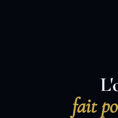
L'
fait p