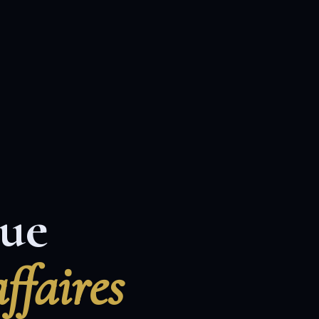
que
ffaires