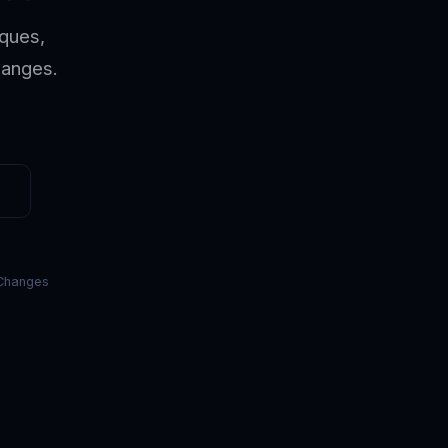
sques,
hanges.
Changes