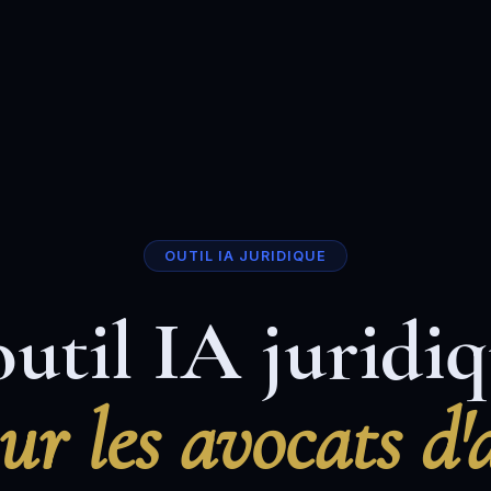
OUTIL IA JURIDIQUE
outil IA juridi
our les avocats d'a